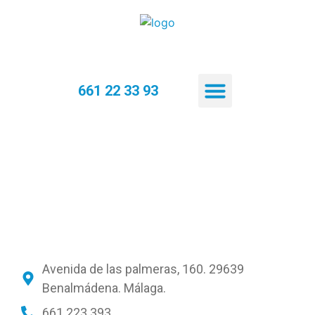
661 22 33 93
Quiénes somos
Contacto
Avenida de las palmeras, 160. 29639
Benalmádena. Málaga.
661 223 393